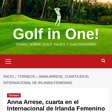
Saltar
al
contenido
Golf in One!
DIARIO SOBRE GOLF, VIAJES Y GASTRONOMÍA
Menú
primario
INICIO
TORNEOS
ANNA ARRESE, CUARTA EN EL
INTERNACIONAL DE IRLANDA FEMENINO
Torneos
Anna Arrese, cuarta en el
Internacional de Irlanda Femenino