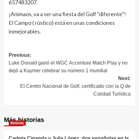
657483207.
¡Animaos, va a ser una fiesta del Golf "diferente"!
El Campo ( rústico) está en unas condiciones
inmejorables.
Navegación
Previous:
Luke Donald ganó el WGC Accenture Match Play y no
de
dejó a Kaymer celebrar su número 1 mundial
entradas
Next:
El Centro Nacional de Golf, certificado con la Q de
Calidad Turística
Más historias
Noticias
Carlota Ciganda y Julia López, dos españolas en la