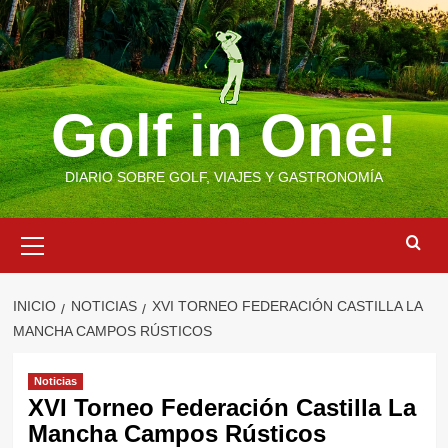
Saltar
al
contenido
Golf in One!
DIARIO SOBRE GOLF, VIAJES Y GASTRONOMÍA
Menú
primario
INICIO
NOTICIAS
XVI TORNEO FEDERACIÓN CASTILLA LA
MANCHA CAMPOS RÚSTICOS
Noticias
XVI Torneo Federación Castilla La
Mancha Campos Rústicos