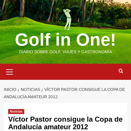
Saltar
al
contenido
Golf in One!
DIARIO SOBRE GOLF, VIAJES Y GASTRONOMÍA
Menú
primario
INICIO
NOTICIAS
VÍCTOR PASTOR CONSIGUE LA COPA DE
ANDALUCÍA AMATEUR 2012
Noticias
Víctor Pastor consigue la Copa de
Andalucía amateur 2012