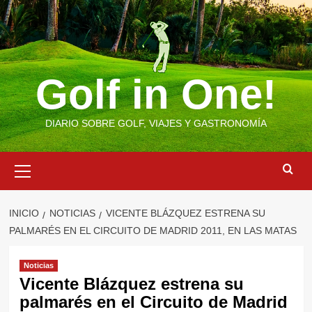
Saltar
al
contenido
Golf in One!
DIARIO SOBRE GOLF, VIAJES Y GASTRONOMÍA
Menú
primario
INICIO
NOTICIAS
VICENTE BLÁZQUEZ ESTRENA SU
PALMARÉS EN EL CIRCUITO DE MADRID 2011, EN LAS MATAS
Noticias
Vicente Blázquez estrena su
palmarés en el Circuito de Madrid