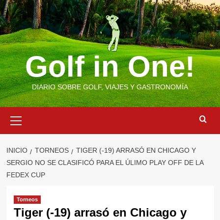
Saltar
al
contenido
Golf in One!
DIARIO SOBRE GOLF, VIAJES Y GASTRONOMÍA
Menú
primario
INICIO
TORNEOS
TIGER (-19) ARRASÓ EN CHICAGO Y
SERGIO NO SE CLASIFICÓ PARA EL ÚLIMO PLAY OFF DE LA
FEDEX CUP
Torneos
Tiger (-19) arrasó en Chicago y