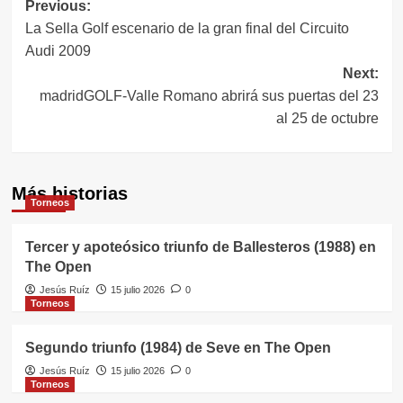
Navegación
Previous:
La Sella Golf escenario de la gran final del Circuito
de
Audi 2009
entradas
Next:
madridGOLF-Valle Romano abrirá sus puertas del 23
al 25 de octubre
Más historias
Torneos
Tercer y apoteósico triunfo de Ballesteros (1988) en
The Open
Jesús Ruíz
15 julio 2026
0
Torneos
Segundo triunfo (1984) de Seve en The Open
Jesús Ruíz
15 julio 2026
0
Torneos