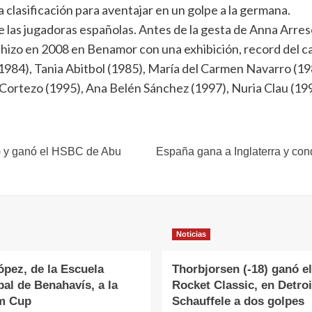
la clasificación para aventajar en un golpe a la germana.
e las jugadoras españolas. Antes de la gesta de Anna Arres
o hizo en 2008 en Benamor con una exhibición, record del ca
), Tania Abitbol (1985), María del Carmen Navarro (1986
Cortezo (1995), Ana Belén Sánchez (1997), Nuria Clau (199
-11) y ganó el HSBC de Abu
España gana a Inglaterra y conq
Noticias
ópez, de la Escuela
Thorbjorsen (-18) ganó el
al de Benahavís, a la
Rocket Classic, en Detroi
m Cup
Schauffele a dos golpes