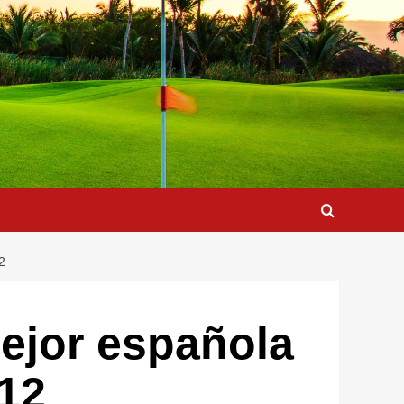
2
mejor española
012