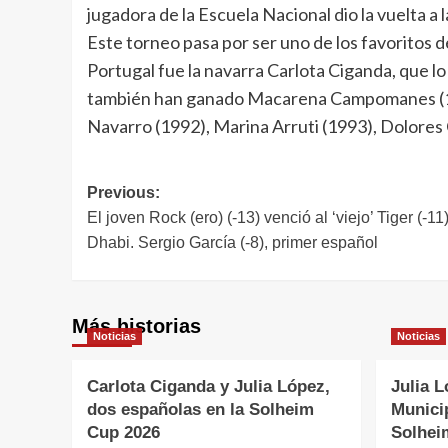
jugadora de la Escuela Nacional dio la vuelta a 
Este torneo pasa por ser uno de los favoritos d
Portugal fue la navarra Carlota Ciganda, que l
también han ganado Macarena Campomanes (1984
Navarro (1992), Marina Arruti (1993), Dolores 
Navegación
Previous:
El joven Rock (ero) (-13) venció al ‘viejo’ Tiger (
de
Dhabi. Sergio García (-8), primer español
entradas
Más historias
Noticias
Noticias
Carlota Ciganda y Julia López,
Julia L
dos españolas en la Solheim
Municip
Cup 2026
Solhei