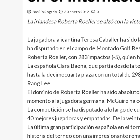
Basilio Rogado
30 enero 2012
0
La irlandesa Roberta Roeller se alzó con la vic
La jugadora alicantina Teresa Caballer ha sido 
ha disputado en el campo de Montado Golf Resort
Roberta Roeller, con 283 impactos (-5), quien ha
La española Clara Baena, que partía desde la te
hasta la decimocuarta plaza con un total de 29
Rang Lee.
El dominio de Roberta Roeller ha sido absoluto,
momento a la jugadora germana. McGuire ha con
La competición se ha disputado a lo largo de cu
40 mejores jugadoras y empatadas. De la veint
La última gran participación española en el to
historia del torneo con una impresionante remon