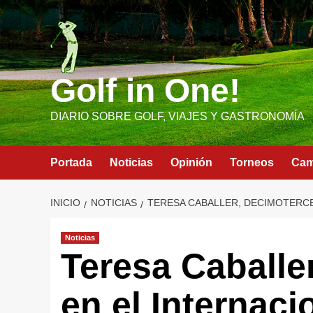
Saltar
al
contenido
Golf in One!
DIARIO SOBRE GOLF, VIAJES Y GASTRONOMÍA
Portada
Noticias
Opinión
Torneos
Ca
INICIO
NOTICIAS
TERESA CABALLER, DECIMOTERCE
Noticias
Teresa Caballe
en el Internaci