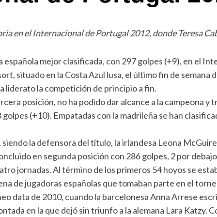
toria en el Internacional de Portugal 2012, donde Teresa Ca
la española mejor clasificada, con 297 golpes (+9), en el 
, situado en la Costa Azul lusa, el último fin de semana de 
 liderato la competición de principio a fin.
rcera posición, no ha podido dar alcance a la campeona y t
8 golpes (+10). Empatadas con la madrileña se han clasific
 siendo la defensora del título, la irlandesa Leona McGuire
cluido en segunda posición con 286 golpes, 2 por debajo 
atro jornadas. Al término de los primeros 54 hoyos se establ
ena de jugadoras españolas que tomaban parte en el torneo
rneo data de 2010, cuando la barcelonesa Anna Arrese escr
tada en la que dejó sin triunfo a la alemana Lara Katzy. Co