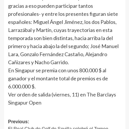
gracias a eso pueden participar tantos
profesionales- y entre los presentes figuran siete
españoles: Miguel Ángel Jiménez, los dos Pablos,
Larrazábal y Martín, cuyas trayectorias en esta
temporada son bien distintas, hacia arriba la del
primero y hacia abajo la del segundo; José Manuel
Lara, Gonzalo Fernández Castaño, Alejandro
Cañizares y Nacho Garrido.
En Singapur se premia con unos 800.000 $ al
ganador y el montante total de premios es de
6.000.000 $.
Ver orden de salida (viernes, 11) en The Barclays
Singapur Open
Navegación
Previous:
El Real Club de Golf de Sevilla celebró el Torneo