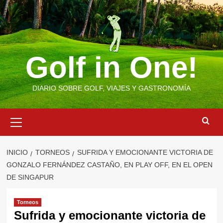
Saltar
al
contenido
Golf in One!
DIARIO SOBRE GOLF, VIAJES Y GASTRONOMÍA
Menú
primario
INICIO
TORNEOS
SUFRIDA Y EMOCIONANTE VICTORIA DE
GONZALO FERNÁNDEZ CASTAÑO, EN PLAY OFF, EN EL OPEN
DE SINGAPUR
Torneos
Sufrida y emocionante victoria de