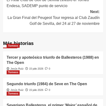
de
Endesa, SADEMP punto de servicio
entradas
Next:
La Gran Final del Peugeot Tour regresa al Club Zaudín
Golf de Sevilla, del 24 al 27 de noviembre
Más historias
Torneos
Tercer y apoteósico triunfo de Ballesteros (1988) en
The Open
Jesús Ruíz
15 julio 2026
0
Torneos
Segundo triunfo (1984) de Seve en The Open
Jesús Ruíz
15 julio 2026
0
Torneos
Severiano Ballesteros, el primer ‘Major’ español de