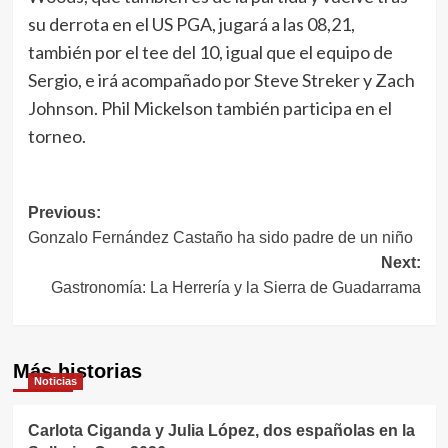
su derrota en el US PGA, jugará a las 08,21,
también por el tee del 10, igual que el equipo de
Sergio, e irá acompañado por Steve Streker y Zach
Johnson. Phil Mickelson también participa en el
torneo.
Navegación
Previous:
Gonzalo Fernández Castaño ha sido padre de un niño
de
Next:
entradas
Gastronomía: La Herrería y la Sierra de Guadarrama
Más historias
Noticias
Carlota Ciganda y Julia López, dos españolas en la