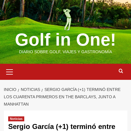
Saltar
al
contenido
Golf in One!
DIARIO SOBRE GOLF, VIAJES Y GASTRONOMÍA
Menú
primario
INICIO
NOTICIAS
SERGIO GARCÍA (+1) TERMINÓ ENTRE
LOS CUARENTA PRIMEROS EN THE BARCLAYS, JUNTO A
MANHATTAN
Noticias
Sergio García (+1) terminó entre