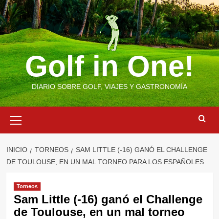
Saltar
al
contenido
Golf in One!
DIARIO SOBRE GOLF, VIAJES Y GASTRONOMÍA
Menú
primario
INICIO
TORNEOS
SAM LITTLE (-16) GANÓ EL CHALLENGE
DE TOULOUSE, EN UN MAL TORNEO PARA LOS ESPAÑOLES
Torneos
Sam Little (-16) ganó el Challenge
de Toulouse, en un mal torneo