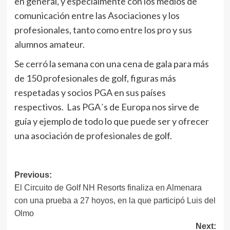
en general, y especialmente con los medios de
comunicación entre las Asociaciones y los
profesionales, tanto como entre los pro y sus
alumnos amateur.
Se cerró la semana con una cena de gala para más
de 150 profesionales de golf, figuras más
respetadas y socios PGA en sus países
respectivos. Las PGA´s de Europa nos sirve de
guía y ejemplo de todo lo que puede ser y ofrecer
una asociación de profesionales de golf.
Navegación
Previous:
El Circuito de Golf NH Resorts finaliza en Almenara
de
con una prueba a 27 hoyos, en la que participó Luis del
entradas
Olmo
Next: