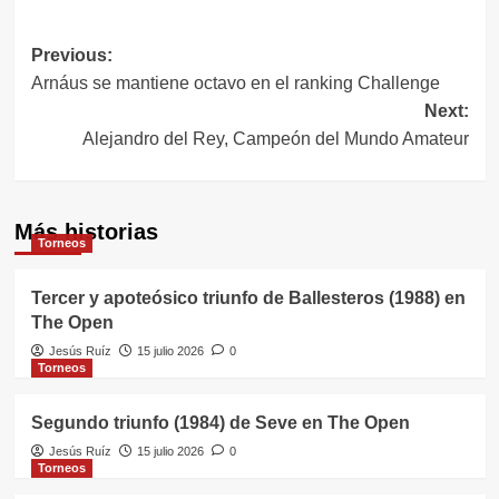
Navegación
Previous:
Arnáus se mantiene octavo en el ranking Challenge
de
Next:
entradas
Alejandro del Rey, Campeón del Mundo Amateur
Más historias
Torneos
Tercer y apoteósico triunfo de Ballesteros (1988) en
The Open
Jesús Ruíz
15 julio 2026
0
Torneos
Segundo triunfo (1984) de Seve en The Open
Jesús Ruíz
15 julio 2026
0
Torneos