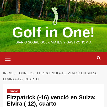
Saltar
al
contenido
Golf in One!
DIARIO SOBRE GOLF, VIAJES Y GASTRONOMÍA
Menú
primario
INICIO
TORNEOS
FITZPATRICK (-16) VENCIÓ EN SUIZA;
ELVIRA (-12), CUARTO
Torneos
Fitzpatrick (-16) venció en Suiza;
Elvira (-12), cuarto