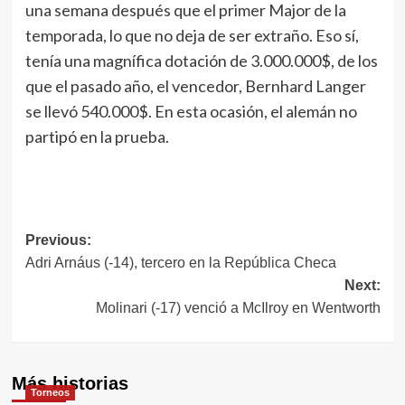
una semana después que el primer Major de la
temporada, lo que no deja de ser extraño. Eso sí,
tenía una magnífica dotación de 3.000.000$, de los
que el pasado año, el vencedor, Bernhard Langer
se llevó 540.000$. En esta ocasión, el alemán no
partipó en la prueba.
Navegación
Previous:
Adri Arnáus (-14), tercero en la República Checa
de
Next:
entradas
Molinari (-17) venció a McIlroy en Wentworth
Más historias
Torneos