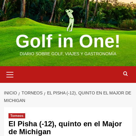
Saltar
al
contenido
Golf in One!
DIARIO SOBRE GOLF, VIAJES Y GASTRONOMÍA
Menú
primario
INICIO
TORNEOS
EL PISHA (-12), QUINTO EN EL MAJOR DE
MICHIGAN
Torneos
El Pisha (-12), quinto en el Major
de Michigan