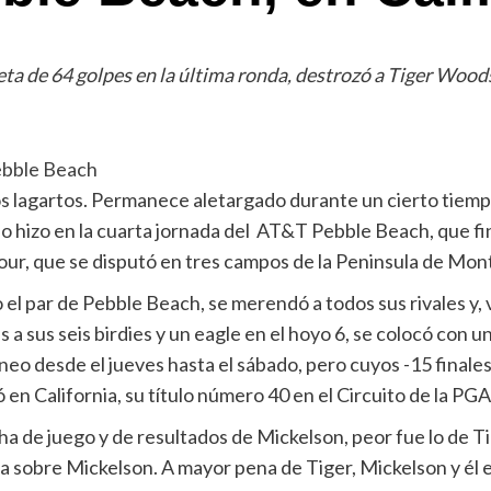
rjeta de 64 golpes en la última ronda, destrozó a Tiger Woo
Pebble Beach
os lagartos. Permanece aletargado durante un cierto tiempo
so hizo en la cuarta jornada del AT&T Pebble Beach, que fi
r, que se disputó en tres campos de la Peninsula de Monter
 el par de Pebble Beach, se merendó a todos sus rivales y, 
ias a sus seis birdies y un eagle en el hoyo 6, se colocó con
rneo desde el jueves hasta el sábado, pero cuyos -15 finale
 en California, su título número 40 en el Circuito de la PG
cha de juego y de resultados de Mickelson, peor fue lo de T
ja sobre Mickelson. A mayor pena de Tiger, Mickelson y él e