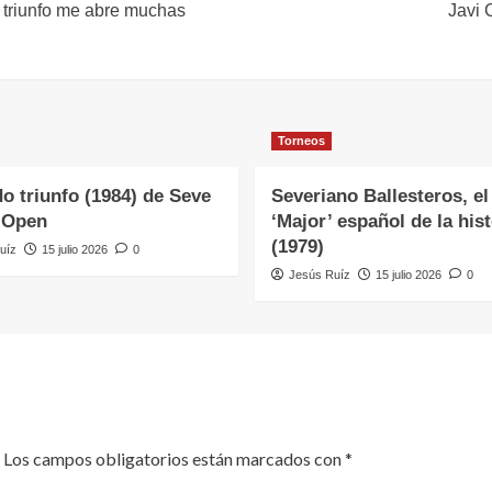
e triunfo me abre muchas
Javi 
Torneos
o triunfo (1984) de Seve
Severiano Ballesteros, el
 Open
‘Major’ español de la hist
(1979)
uíz
15 julio 2026
0
Jesús Ruíz
15 julio 2026
0
Los campos obligatorios están marcados con
*