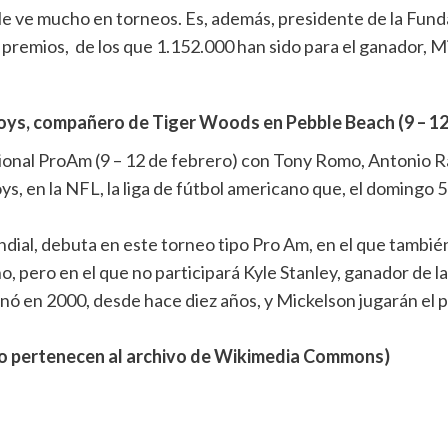
e le ve mucho en torneos. Es, además, presidente de la Fu
n premios, de los que 1.152.000 han sido para el ganador, M
ys, compañero de Tiger Woods en Pebble Beach (9 – 12
nal ProAm (9 – 12 de febrero) con Tony Romo, Antonio Ra
s, en la NFL, la liga de fútbol americano que, el domingo 
ial, debuta en este torneo tipo Pro Am, en el que también
o, pero en el que no participará Kyle Stanley, ganador de 
 en 2000, desde hace diez años, y Mickelson jugarán el pri
mo pertenecen al archivo de Wikimedia Commons)