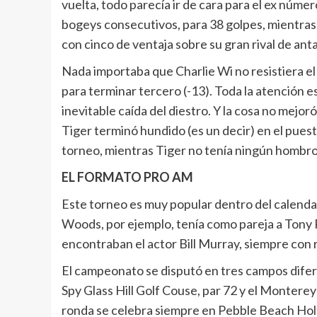
vuelta, todo parecía ir de cara para el ex núm
bogeys consecutivos, para 38 golpes, mientras 
con cinco de ventaja sobre su gran rival de ant
Nada importaba que Charlie Wi no resistiera el
para terminar tercero (-13). Toda la atención es
inevitable caída del diestro. Y la cosa no mejo
Tiger terminó hundido (es un decir) en el puest
torneo, mientras Tiger no tenía ningún hombro e
EL FORMATO PRO AM
Este torneo es muy popular dentro del calendar
Woods, por ejemplo, tenía como pareja a Tony R
encontraban el actor Bill Murray, siempre con r
El campeonato se disputó en tres campos difere
Spy Glass Hill Golf Couse, par 72 y el Monterey
ronda se celebra siempre en Pebble Beach Holf L