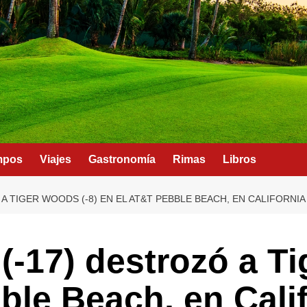
mpos
Viajes
Gastronomía
Rimas
Libros
 A TIGER WOODS (-8) EN EL AT&T PEBBLE BEACH, EN CALIFORNIA
(-17) destrozó a T
ble Beach, en Cali