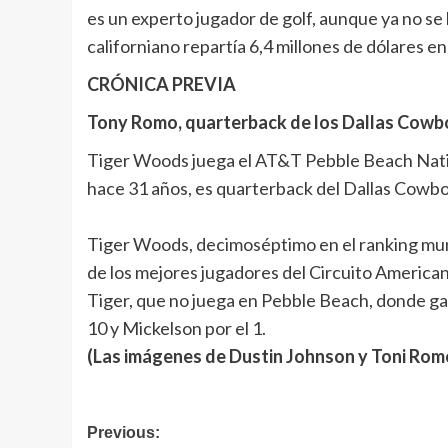
es un experto jugador de golf, aunque ya no s
californiano repartía 6,4 millones de dólares e
CRÓNICA PREVIA
Tony Romo, quarterback de los Dallas Cowbo
Tiger Woods juega el AT&T Pebble Beach Natio
hace 31 años, es quarterback del Dallas Cowboy
Tiger Woods, decimoséptimo en el ranking mund
de los mejores jugadores del Circuito American
Tiger, que no juega en Pebble Beach, donde ganó
10 y Mickelson por el 1.
(Las imágenes de Dustin Johnson y Toni Ro
Navegación
Previous: