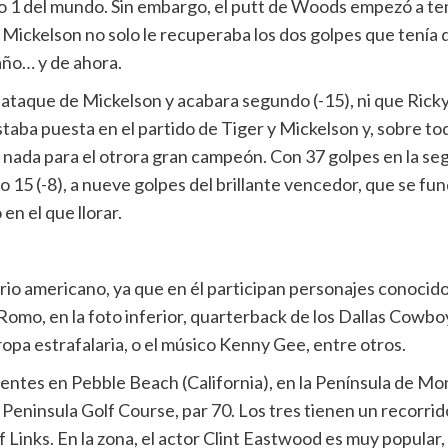
ero 1 del mundo. Sin embargo, el putt de Woods empezó a tem
Mickelson no solo le recuperaba los dos golpes que tenía de
año… y de ahora.
 ataque de Mickelson y acabara segundo (-15), ni que Ricky
taba puesta en el partido de Tiger y Mickelson y, sobre todo,
ró nada para el otrora gran campeón. Con 37 golpes en la se
o 15 (-8), a nueve golpes del brillante vencedor, que se fun
n el que llorar.
io americano, ya que en él participan personajes conocido
omo, en la foto inferior, quarterback de los Dallas Cowboy
opa estrafalaria, o el músico Kenny Gee, entre otros.
ntes en Pebble Beach (California), en la Península de Mont
 Peninsula Golf Course, par 70. Los tres tienen un recorrid
inks. En la zona, el actor Clint Eastwood es muy popular, 