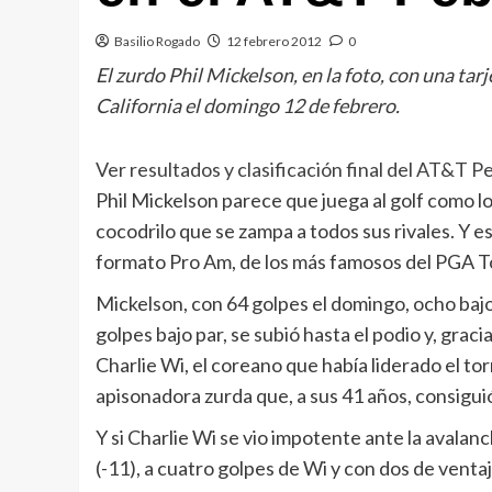
Basilio Rogado
12 febrero 2012
0
El zurdo Phil Mickelson, en la foto, con una ta
California el domingo 12 de febrero.
Ver resultados y clasificación final del AT&T 
Phil Mickelson parece que juega al golf como l
cocodrilo que se zampa a todos sus rivales. Y e
formato Pro Am, de los más famosos del PGA Tou
Mickelson, con 64 golpes el domingo, ocho bajo
golpes bajo par, se subió hasta el podio y, grac
Charlie Wi, el coreano que había liderado el to
apisonadora zurda que, a sus 41 años, consiguió
Y si Charlie Wi se vio impotente ante la avalan
(-11), a cuatro golpes de Wi y con dos de venta