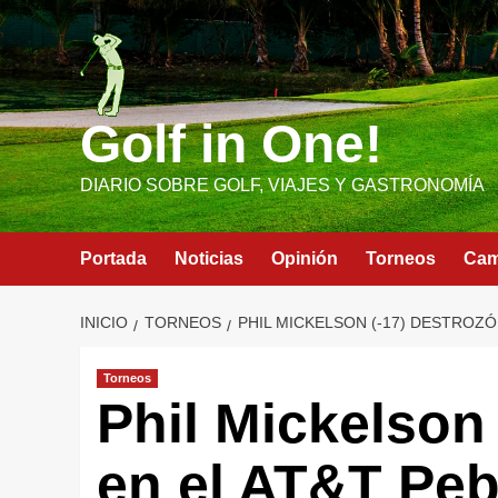
Saltar
al
contenido
Golf in One!
DIARIO SOBRE GOLF, VIAJES Y GASTRONOMÍA
Portada
Noticias
Opinión
Torneos
Ca
INICIO
TORNEOS
PHIL MICKELSON (-17) DESTROZÓ
Torneos
Phil Mickelson 
en el AT&T Peb