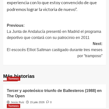
experiencia con lo que estoy convencido de que
podremos lograr la victoria de nuevo”.
Navegación
Previous:
La Junta de Andalucía presentó en Madrid el programa
de
deportivo que contará con su patrocinio en 2011
entradas
Next:
El escocés Elliot Saltman castigado durante tres meses
por “tramposo”
Más historias
Torneos
Tercer y apoteósico triunfo de Ballesteros (1988) en
The Open
Jesús Ruíz
15 julio 2026
0
Torneos