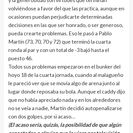
y la generosidad son virtudes que terminan
volviéndose a favor del que las practica, aunque en
ocasiones puedan perjudicarte determinadas
decisiones en las que ser honrado, o ser generoso,
pueda crearte problemas. Eso le pasó a Pablo
Martín (73, 70, 70 y 72) que terminó la cuarta
ronda al par y con un total de -3 bajó hasta el
puesto 46.
Todos sus problemas empezaron en el bunker del
hoyo 18 de la cuarta jornada, cuando al malagueño
le pareció ver que se movía algo de arena junto al
lugar donde reposaba su bola. Aunque el caddy dijo
que no había apreciado nada y en los alrededores
no se veía a nadie, Martín decidió autopenalizarse
con dos golpes, por si acaso…
(El acaso sería, quizás, la posibilidad de que algún