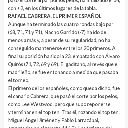
pasó el corte al par por los pelos, ha finalizado el 64,
con +2, en los últimos lugares de la tabla.
RAFAEL CABRERA, EL PRIMER ESPAÑOL
Aunque ha terminado las cuatro rondas bajo par
(68, 71, 71 y 71), Nacho Garrido (-7) ha ido de
menos a más y, a pesar de su regularidad, no ha
conseguido mantenerse entre los 20 primeros. Al
final su posición ha sido la 23, empatado con Álvaro
Quirós (71, 72, 69 y 69). El gaditano, al revés que el
madrileño, se fue entonando a medida que pasaba
el torneo.
El primero de los españoles, como queda dicho, fue
el canario Cabrera, que pasó el corte por los pelos,
como Lee Westwod, pero que supo reponerse
y terminar en el top ten. Tras él, rozando el top ten,
Miguel Ángel Jiménez y Pablo Larrazábal,