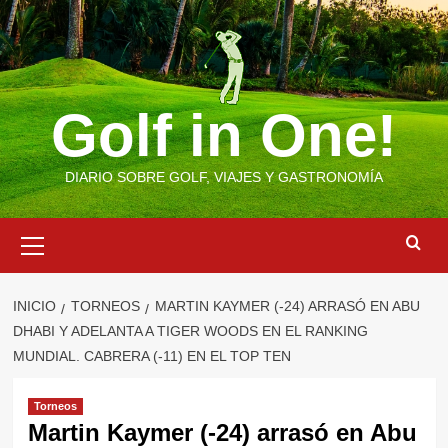
Saltar
al
contenido
Golf in One!
DIARIO SOBRE GOLF, VIAJES Y GASTRONOMÍA
Menú
primario
INICIO
TORNEOS
MARTIN KAYMER (-24) ARRASÓ EN ABU
DHABI Y ADELANTA A TIGER WOODS EN EL RANKING
MUNDIAL. CABRERA (-11) EN EL TOP TEN
Torneos
Martin Kaymer (-24) arrasó en Abu