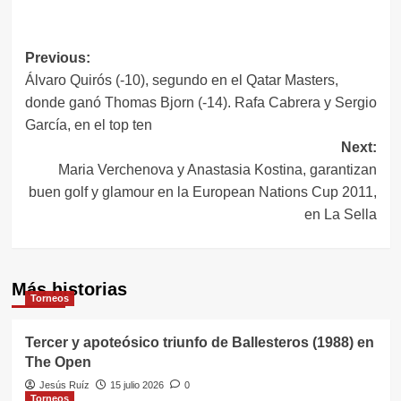
Navegación
Previous:
Álvaro Quirós (-10), segundo en el Qatar Masters,
de
donde ganó Thomas Bjorn (-14). Rafa Cabrera y Sergio
entradas
García, en el top ten
Next:
Maria Verchenova y Anastasia Kostina, garantizan
buen golf y glamour en la European Nations Cup 2011,
en La Sella
Más historias
Torneos
Tercer y apoteósico triunfo de Ballesteros (1988) en
The Open
Jesús Ruíz
15 julio 2026
0
Torneos