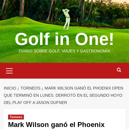
Saltar
al
contenido
Golf in One!
DIARIO SOBRE GOLF, VIAJES Y GASTRONOMÍA
Menú
primario
INICIO
TORNEOS
MARK WILSON GANÓ EL PHOENIX OPEN
QUE TERMINÓ EN LUNES. DERROTÓ EN EL SEGUNDO HOYO
DEL PLAY OFF A JASON DUFNER
Torneos
Mark Wilson ganó el Phoenix