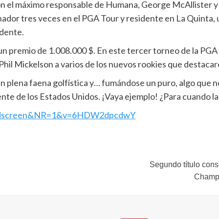
 con el máximo responsable de Humana, George McAllister 
or tres veces en el PGA Tour y residente en La Quinta, u
idente.
n premio de 1.008.000 $. En este tercer torneo de la PGA
il Mickelson a varios de los nuevos rookies que destacar
on en plena faena golfística y… fumándose un puro, algo que
nte de los Estados Unidos. ¡Vaya ejemplo! ¿Para cuando la
=endscreen&NR=1&v=6HDW2dpcdwY
Segundo título con
Champi