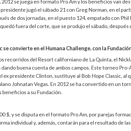
2012 se juega en formato Pro Am y los beneficios van desti
x presidente jugó el sábado 21 con Greg Norman, en el parti
ués de dos jornadas, en el puesto 124, empatado con Phil
 quedó fuera del corte, que se produjo el sábado, después d
ic se convierte en el Humana Challenge, con la Fundació
os recorridos del Resort californiano de La Quinta, el Nickl
están dando buena cuenta de ambos campos. Este torneo P
l ex presidente Clinton, sustituye al Bob Hope Classic, al 
lano Johnatan Vegas. En 2012 se ha convertido en un torne
s beneficios a su Fundación.
 $, y se disputa en el formato Pro Am, por parejas formad
rma individual y, además, contarán para el resultado de las