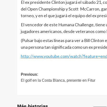
El ex presidente Clinton jugará el sábado 21,
del Open Championship y Scott McCarron, ganad
torneo, y en el que jugará el equipo del ex pres
El vencedor de este Humana Challenge, tiene u
jugadores americanos, desde veteranos como Ph
(Pulsar bajo estas líneas para ver a Bill Clint
una persona tan significada como un ex preside
http://www.youtube.com/watch?feature
Navegación
Previous:
El golf en la Costa Blanca, presente en Fitur
de
entradas
Más historias