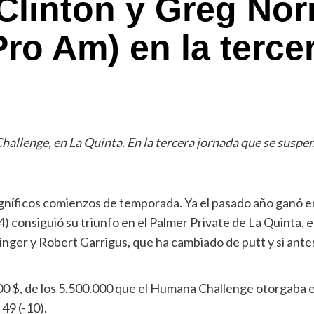
l Clinton y Greg N
ro Am) en la tercer
llenge, en La Quinta. En la tercera jornada que se suspendi
níficos comienzos de temporada. Ya el pasado año ganó en
 consiguió su triunfo en el Palmer Private de La Quinta, e
ger y Robert Garrigus, que ha cambiado de putt y si antes
0 $, de los 5.500.000 que el Humana Challenge otorgaba en
49 (-10).