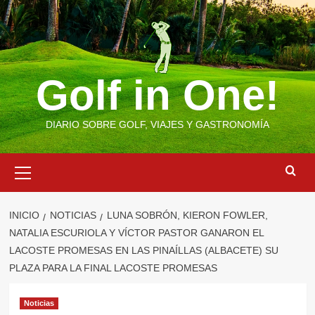
Saltar
al
contenido
Golf in One!
DIARIO SOBRE GOLF, VIAJES Y GASTRONOMÍA
Menú
primario
INICIO
NOTICIAS
LUNA SOBRÓN, KIERON FOWLER,
NATALIA ESCURIOLA Y VÍCTOR PASTOR GANARON EL
LACOSTE PROMESAS EN LAS PINAÍLLAS (ALBACETE) SU
PLAZA PARA LA FINAL LACOSTE PROMESAS
Noticias