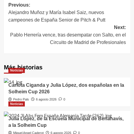
Navegación
Previous:
Alejandro Muñoz y María Isabel Saiz, nuevos
de
campeones de España Senior de Pitch & Putt
entradas
Next:
Pablo Herrería vence, tras desempatar con Salto, en el
Circuito de Madrid de Profesionales
Más historias
Noticias
Carlota Ciganda y Julia López, dos españolas en la
Solheim Cup 2026
Pedro Pals
6 agosto 2026
0
Noticias
Julia López, de la Escuela Municipal de Benahavís,
a la Solheim Cup
Miguel Angel Caderot
6 agosto 2026
0