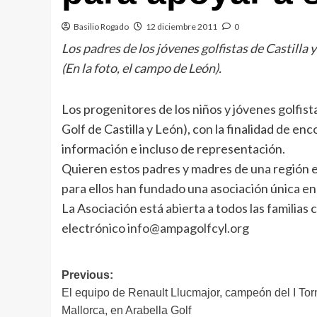
Basilio Rogado
12 diciembre 2011
0
Los padres de los jóvenes golfistas de Castilla 
(En la foto, el campo de León).
Los progenitores de los niños y jóvenes golfis
Golf de Castilla y León), con la finalidad de en
información e incluso de representación.
Quieren estos padres y madres de una región en 
para ellos han fundado una asociación única en 
La Asociación está abierta a todos las familias
electrónico
info@ampagolfcyl.org
Navegación
Previous:
El equipo de Renault Llucmajor, campeón del I To
de
Mallorca, en Arabella Golf