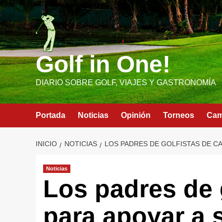
Saltar
al
contenido
Golf in One!
DIARIO SOBRE GOLF, VIAJES Y GASTRONOMÍA
Portada
Noticias
Opinión
Torneos
Ca
INICIO
NOTICIAS
LOS PADRES DE GOLFISTAS DE CA
Noticias
Los padres de 
para apoyar a 