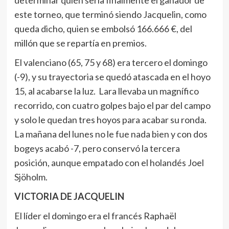
determinar quién sería finalmente el ganador de
este torneo, que terminó siendo Jacquelin, como
queda dicho, quien se embolsó 166.666 €, del
millón que se repartía en premios.
El valenciano (65, 75 y 68) era tercero el domingo
(-9), y su trayectoria se quedó atascada en el hoyo
15, al acabarse la luz. Lara llevaba un magnífico
recorrido, con cuatro golpes bajo el par del campo
y solo le quedan tres hoyos para acabar su ronda.
La mañana del lunes no le fue nada bien y con dos
bogeys acabó -7, pero conservó la tercera
posición, aunque empatado con el holandés Joel
Sjöholm.
VICTORIA DE JACQUELIN
El líder el domingo era el francés Raphaël