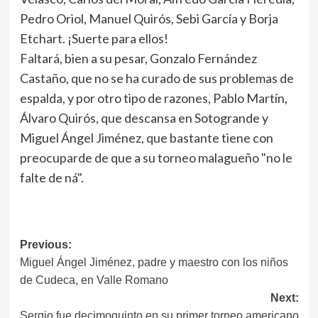
Pedro Oriol, Manuel Quirós, Sebi García y Borja
Etchart. ¡Suerte para ellos!
Faltará, bien a su pesar, Gonzalo Fernández
Castaño, que no se ha curado de sus problemas de
espalda, y por otro tipo de razones, Pablo Martín,
Álvaro Quirós, que descansa en Sotogrande y
Miguel Ángel Jiménez, que bastante tiene con
preocuparde de que a su torneo malagueño "no le
falte de ná".
Navegación
Previous:
Miguel Ángel Jiménez, padre y maestro con los niños
de
de Cudeca, en Valle Romano
entradas
Next:
Sergio fue decimoquinto en su primer torneo americano