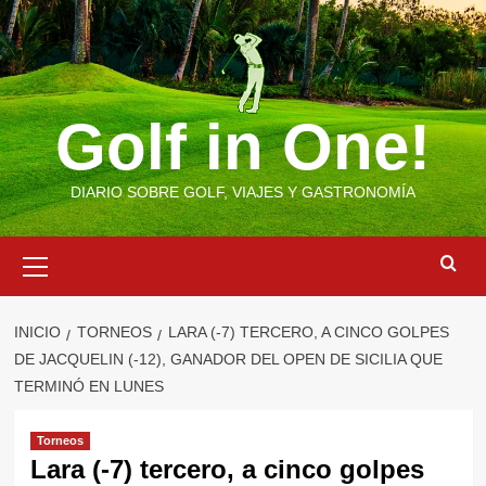
Saltar
al
contenido
Golf in One!
DIARIO SOBRE GOLF, VIAJES Y GASTRONOMÍA
Menú
primario
INICIO
TORNEOS
LARA (-7) TERCERO, A CINCO GOLPES
DE JACQUELIN (-12), GANADOR DEL OPEN DE SICILIA QUE
TERMINÓ EN LUNES
Torneos
Lara (-7) tercero, a cinco golpes