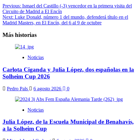
Navegación
Previous:
Ismael del Castillo (-3) vencedor en la primera visita del
Circuito de Madrid a El Encín
de
Next:
Luke Donald, número 1 del mundo, defenderá título en el
entradas
Madrid Masters, en El Encín, del 6 al 9 de octubre
Más historias
Noticias
Carlota Ciganda y Julia López, dos españolas en la
Solheim Cup 2026
Pedro Pals
6 agosto 2026
0
Noticias
Julia López, de la Escuela Municipal de Benahavís,
a la Solheim Cup