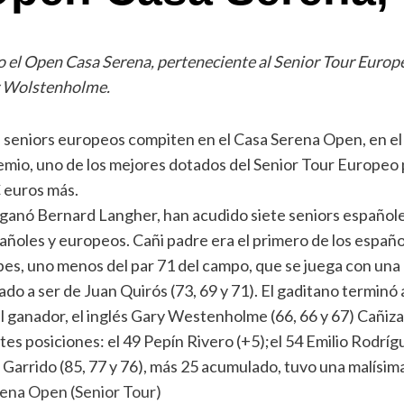
 el Open Casa Serena, perteneciente al Senior Tour Europeo
ry Wolstenholme.
 seniors europeos compiten en el Casa Serena Open, en el
remio, uno de los mejores dotados del Senior Tour Europeo 
€ euros más.
 ganó Bernard Langher, han acudido siete seniors españoles
oles y europeos. Cañi padre era el primero de los españole
pes, uno menos del par 71 del campo, que se juega con una
ado a ser de Juan Quirós (73, 69 y 71). El gaditano terminó 
 ganador, el inglés Gary Westenholme (66, 66 y 67) Cañizares
tes posiciones: el 49 Pepín Rivero (+5);el 54 Emilio Rodrí
o Garrido (85, 77 y 76), más 25 acumulado, tuvo una malísi
erena Open (Senior Tour)