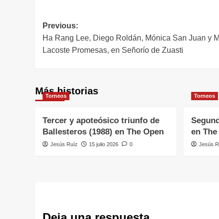
Navegación
Previous:
Ha Rang Lee, Diego Roldán, Mónica San Juan y Ma
de
Lacoste Promesas, en Señorío de Zuasti
entradas
Más historias
Torneos
Torneos
Tercer y apoteósico triunfo de
Segund
Ballesteros (1988) en The Open
en The
Jesús Ruíz
15 julio 2026
0
Jesús R
Deja una respuesta