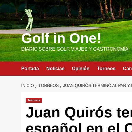
Saltar
al
contenido
Golf in One!
DIARIO SOBRE GOLF, VIAJES Y GASTRONOMÍA
Portada
Noticias
Opinión
Torneos
Ca
INICIO
TORNEOS
JUAN QUIRÓS TERMINÓ AL PAR Y 
Torneos
Juan Quirós ter
español en el 