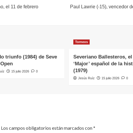
, el 11 de febrero
Paul Lawrie (-15), vencedor d
Torneos
o triunfo (1984) de Seve
Severiano Ballesteros, el
 Open
‘Major’ español de la hist
(1979)
uíz
15 julio 2026
0
Jesús Ruíz
15 julio 2026
0
Los campos obligatorios están marcados con
*