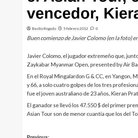
vencedor, Kier
Basilio Rogado
5 febrero 2012
0
Buen comienzo de Javier Colomo (en la foto) en
Javier Colomo, el jugador extremeño que, junto 
Zaykabar Myanmar Open, presented by Air Baga
En el Royal Mingalardon G & CC, en Yangon, Myan
y 66, a solo cuatro golpes de los tres profesio
fue el joven australiano de 23 años, Kieran Prat
El ganador se llevó los 47.550 $ del primer pr
Asian Tour son de menor cuantía que los del Tou
Previous: