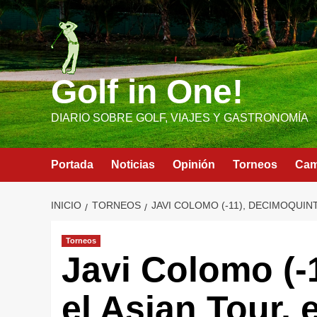
Saltar
al
contenido
Golf in One!
DIARIO SOBRE GOLF, VIAJES Y GASTRONOMÍA
Portada
Noticias
Opinión
Torneos
Ca
INICIO
TORNEOS
JAVI COLOMO (-11), DECIMOQUIN
Torneos
Javi Colomo (-
el Asian Tour,