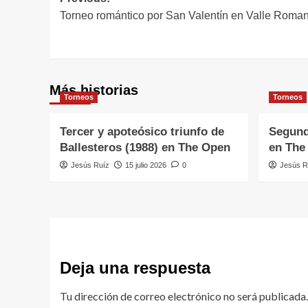
Navegación
Torneo romántico por San Valentín en Valle Romano
de
entradas
Más historias
Torneos
Torneos
Tercer y apoteósico triunfo de
Segund
Ballesteros (1988) en The Open
en The
Jesús Ruíz
15 julio 2026
0
Jesús R
Deja una respuesta
Tu dirección de correo electrónico no será publicada.