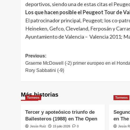
deportivos, siendo una de estas citas el Peugeo
Los que hacen posible el Peugeot Tour de Va
El patrocinador principal, Peugeot; los co-pa
Heineken, Gefco, Cleveland, Ferposán y Carrasc
Ayuntamiento de Valencia – Valencia 2011; Ma
Navegación
Previous:
Graeme McDowell (-2) primer europeo en el Honda
de
Rory Sabbatini (-9)
entradas
Más historias
Torneos
Torneos
Tercer y apoteósico triunfo de
Segund
Ballesteros (1988) en The Open
en The
Jesús Ruíz
15 julio 2026
0
Jesús R