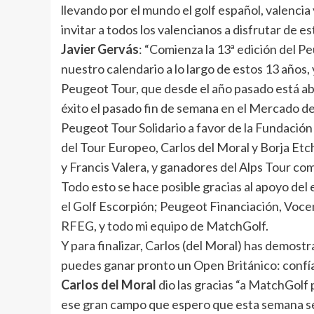
llevando por el mundo el golf español, valenci
invitar a todos los valencianos a disfrutar de e
Javier Gervás
: “Comienza la 13ª edición del Pe
nuestro calendario a lo largo de estos 13 años
Peugeot Tour, que desde el año pasado está ab
éxito el pasado fin de semana en el Mercado d
Peugeot Tour Solidario a favor de la Fundación
del Tour Europeo, Carlos del Moral y Borja Et
y Francis Valera, y ganadores del Alps Tour co
Todo esto se hace posible gracias al apoyo de
el Golf Escorpión; Peugeot Financiación, Voce
RFEG, y todo mi equipo de MatchGolf.
Y para finalizar, Carlos (del Moral) has demos
puedes ganar pronto un Open Británico: confía 
Carlos del Moral
dio las gracias “a MatchGolf
ese gran campo que espero que esta semana se 