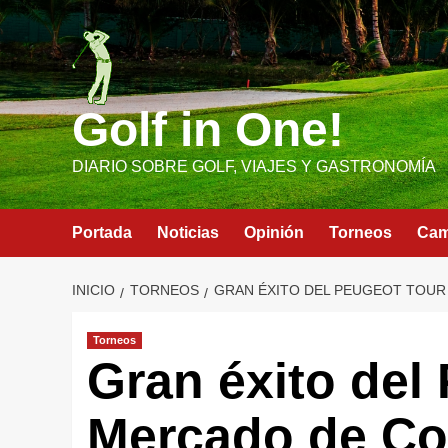
Saltar
al
contenido
Golf in One!
DIARIO SOBRE GOLF, VIAJES Y GASTRONOMÍA
Portada
Noticias
Opinión
Torneos
Ca
INICIO
TORNEOS
GRAN ÉXITO DEL PEUGEOT TOUR
Torneos
Gran éxito del
Mercado de Co