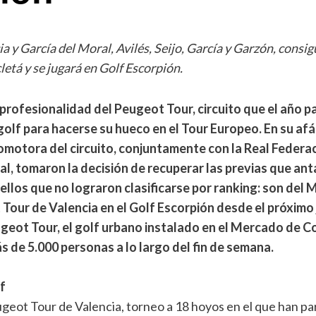
cia y García del Moral, Avilés, Seijo, García y Garzón, consi
etá y se jugará en Golf Escorpión.
a profesionalidad del Peugeot Tour, circuito que el año p
 golf para hacerse su hueco en el Tour Europeo. En su af
omotora del circuito, conjuntamente con la Real Federac
pal, tomaron la decisión de recuperar las previas que an
llos que no lograron clasificarse por ranking: son del Mo
Tour de Valencia en el Golf Escorpión desde el próximo 
geot Tour, el golf urbano instalado en el Mercado de C
s de 5.000 personas a lo largo del fin de semana.
f
ugeot Tour de Valencia, torneo a 18 hoyos en el que han pa