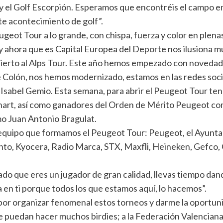
a y el Golf Escorpión. Esperamos que encontréis el campo 
ste acontecimiento de golf”.
ugeot Tour a lo grande, con chispa, fuerza y color en plenas
, y ahora que es Capital Europea del Deporte nos ilusiona 
ierto al Alps Tour. Este año hemos empezado con novedades,
e Colón, nos hemos modernizado, estamos en las redes soc
 Isabel Gemio. Esta semana, para abrir el Peugeot Tour te
chart, así como ganadores del Orden de Mérito Peugeot co
mo Juan Antonio Bragulat.
l equipo que formamos el Peugeot Tour: Peugeot, el Ayunta
nto, Kyocera, Radio Marca, STX, Maxfli, Heineken, Gefco, C
trado que eres un jugador de gran calidad, llevas tiempo d
en ti porque todos los que estamos aquí, lo hacemos”.
 por organizar fenomenal estos torneos y darme la oportun
puedan hacer muchos birdies; a la Federación Valenciana,