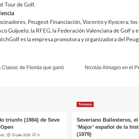
t Tour de Golf.
lencia
trocinadores, Peugeot Financiación, Vocento y Kyocera; los
o Guijuelo; la RFEG, la Federación Valenciana de Golf y el
tchGolf es la empresa promotora y organizadora del Peug
 Classic de Florida que ganó
Nicolás Almagro en el P
Torneos
o triunfo (1984) de Seve
Severiano Ballesteros, el
 Open
‘Major’ español de la hist
(1979)
uíz
15 julio 2026
0