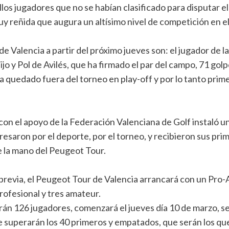
llos jugadores que no se habían clasificado para disputar e
uy reñida que augura un altísimo nivel de competición en el
de Valencia a partir del próximo jueves son: el jugador de 
ijo y Pol de Avilés, que ha firmado el par del campo, 71 g
ha quedado fuera del torneo en play-off y por lo tanto prim
 y con el apoyo de la Federación Valenciana de Golf instaló
saron por el deporte, por el torneo, y recibieron sus prim
e la mano del Peugeot Tour.
 previa, el Peugeot Tour de Valencia arrancará con un Pro-
rofesional y tres amateur.
rán 126 jugadores, comenzará el jueves día 10 de marzo, ser
e superarán los 40 primeros y empatados, que serán los que 