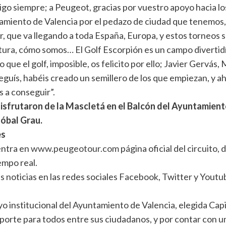
 siempre; a Peugeot, gracias por vuestro apoyo hacia los 
miento de Valencia por el pedazo de ciudad que tenemos, y
r, que va llegando a toda España, Europa, y estos torneos
tura, cómo somos… El Golf Escorpión es un campo divertidís
e el golf, imposible, os felicito por ello; Javier Gervás, M
eguís, habéis creado un semillero de los que empiezan, y ahí
s a conseguir”.
 disfrutaron de la Mascletá en el Balcón del Ayuntamient
tóbal Grau.
es
entra en
www.peugeotour.com
página oficial del circuito
empo real.
s noticias en las redes sociales Facebook, Twitter y Youtu
o institucional del Ayuntamiento de Valencia, elegida Cap
deporte para todos entre sus ciudadanos, y por contar con