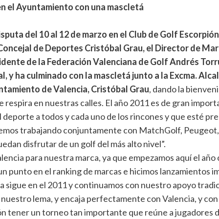
en el Ayuntamiento con una mascletá
sputa del 10 al 12 de marzo en el Club de Golf Escorpió
Concejal de Deportes Cristóbal Grau, el Director de Mar
idente de la Federación Valenciana de Golf Andrés Torru
al, y ha culminado con la mascletá junto a la Excma. Alca
ntamiento de Valencia, Cristóbal Grau
, dando la bienven
se respira en nuestras calles. El año 2011 es de gran impo
l deporte a todos y cada uno de los rincones y que esté pr
remos trabajando conjuntamente con MatchGolf, Peugeot, l
edan disfrutar de un golf del más alto nivel”.
alencia para nuestra marca, ya que empezamos aquí el año 
un punto en el ranking de marcas e hicimos lanzamientos 
 sigue en el 2011 y continuamos con nuestro apoyo tradici
uestro lema, y encaja perfectamente con Valencia, y con e
pión tener un torneo tan importante que reúne a jugadores 