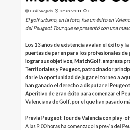
Basilio Rogado
8 marzo 2011
0
El golf urbano, en la foto, fue un éxito en Valen
del Peugeot Tour que se presentó con una mascl
Los 13 años de existencia avalan el éxito y l
puertas de par en par a los profesionales de
lograr sus objetivos, MatchGolf, empresa pr
Territoriales y Peugeot, patrocinador princi
darle la oportunidad de jugar el torneo a aque
han ganado el derecho a disputar el Peugeot 
Aperitivo de gran éxito para comenzar el Peu
Valenciana de Golf, por el que han pasado má
Previa Peugeot Tour de Valencia con play-of
A las 9.00 horas ha comenzado la previa del Pe