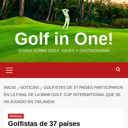
Saltar
al
contenido
Golf in One!
DIARIO SOBRE GOLF, VIAJES Y GASTRONOMÍA
Menú
primario
INICIO
NOTICIAS
GOLFISTAS DE 37 PAÍSES PARTICIPARON
EN LA FINAL DE LA BMW GOLF CUP INTERNATIONAL QUE SE
HA JUGADO EN TAILANDIA
Noticias
Golfistas de 37 países