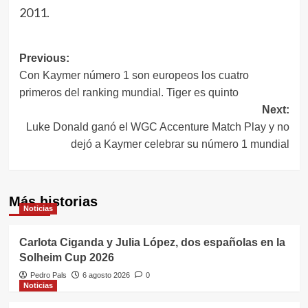
2011.
Navegación
Previous:
Con Kaymer número 1 son europeos los cuatro
de
primeros del ranking mundial. Tiger es quinto
entradas
Next:
Luke Donald ganó el WGC Accenture Match Play y no
dejó a Kaymer celebrar su número 1 mundial
Más historias
Noticias
Carlota Ciganda y Julia López, dos españolas en la
Solheim Cup 2026
Pedro Pals
6 agosto 2026
0
Noticias