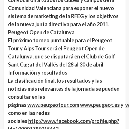
convocaron a todos los clubes y campos de la
Comunidad Valenciana para exponer el nuevo
sistema de marketing de la RFEG y los objetivos
de la nueva junta directiva para el año 2011.
Peugeot Open de Catalunya
El próximo torneo puntuable para el Peugeot
Tour y Alps Tour será el Peugeot Open de
Catalunya, que se disputará en el Club de Golf
Sant Cugat del Vallés del 28 al 30 de abril.
Información y resultados
La clasificación final, los resultados y las
noticias más relevantes de la jornada se pueden
consultar en las
páginas
www.peugeotour.com
www.peugeot.es
y
w
como en las redes
sociales
http://www.facebook.com/profile.php?