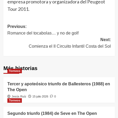
empresa promotora y organizadora del Peugeot
Tour 2011.
Navegación
Previous:
Romance del tocabolas… y no de golf
de
Next:
entradas
Comienza el II Circuito Infantil Costa del Sol
Más historias
Torneos
Tercer y apoteósico triunfo de Ballesteros (1988) en
The Open
Jesús Ruíz
15 julio 2026
0
Torneos
Segundo triunfo (1984) de Seve en The Open