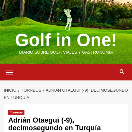
Saltar
al
contenido
Golf in One!
DIARIO SOBRE GOLF, VIAJES Y GASTRONOMÍA
Menú
primario
INICIO
TORNEOS
ADRIÁN OTAEGUI (-9), DECIMOSEGUNDO
EN TURQUÍA
Torneos
Adrián Otaegui (-9),
decimosegundo en Turquía