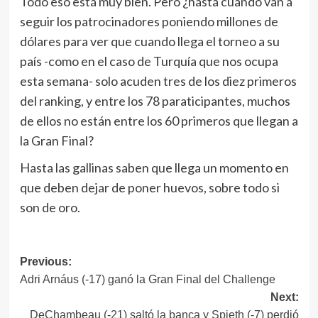
Todo eso está muy bien. Pero ¿hasta cuando van a
seguir los patrocinadores poniendo millones de
dólares para ver que cuando llega el torneo a su
país -como en el caso de Turquía que nos ocupa
esta semana- solo acuden tres de los diez primeros
del ranking, y entre los 78 paraticipantes, muchos
de ellos no están entre los 60 primeros que llegan a
la Gran Final?
Hasta las gallinas saben que llega un momento en
que deben dejar de poner huevos, sobre todo si
son de oro.
Navegación
Previous:
Adri Arnáus (-17) ganó la Gran Final del Challenge
de
Next:
entradas
DeChambeau (-21) saltó la banca y Spieth (-7) perdió