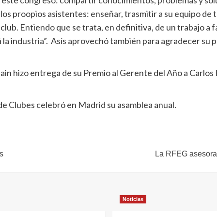
e este congreso: compartir conocimientos, problemas y so
los proopios asistentes: enseñar, trasmitir a su equipo de
ub. Entiendo que se trata, en definitiva, de un trabajo a fav
la industria”. Asís aprovechó también para agradecer su pa
n hizo entrega de su Premio al Gerente del Año a Carlos 
de Clubes celebró en Madrid su asamblea anual.
s
La RFEG asesora a
Noticias