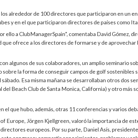
e los alrededor de 100 directores que participaron en un e
s y en el que participaron directores de países como Itali
r por ello a ClubManagerSpain”, comentaba David Gómez, di
d que ofrece a los directores de formarse y de aprovechar 
con algunos de sus colaboradores, un amplio seminario sob
do sobre la forma de conseguir campos de golf sostenibles
l sábado. Esa misma mañana se desarrollaban otros dos s
 del Beach Club de Santa Monica, California) y otro más so
 en el que hubo, además, otras 11 conferencias y varios de
of Europe, Jörgen Kjellgreen, valoró la importancia de est
irectores europeos. Por su parte, Daniel Asís, president