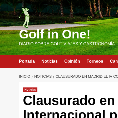
Saltar
al
contenido
Golf in One!
DIARIO SOBRE GOLF, VIAJES Y GASTRONOMÍA
Portada
Noticias
Opinión
Torneos
Ca
INICIO
NOTICIAS
CLAUSURADO EN MADRID EL IV C
Noticias
Clausurado en 
Internacional 