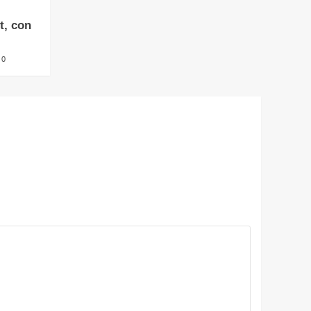
t, con
0