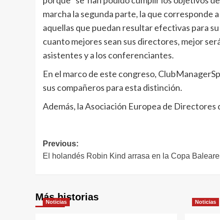
porque “se han podido cumplir los objetivos d
marcha la segunda parte, la que corresponde a 
aquellas que puedan resultar efectivas para su cl
cuanto mejores sean sus directores, mejor será 
asistentes y a los conferenciantes.
En el marco de este congreso, ClubManagerSpai
sus compañeros para esta distinción.
Además, la Asociación Europea de Directores 
Navegación
Previous:
El holandés Robin Kind arrasa en la Copa Baleare
de
entradas
Más historias
Noticias
Noticias