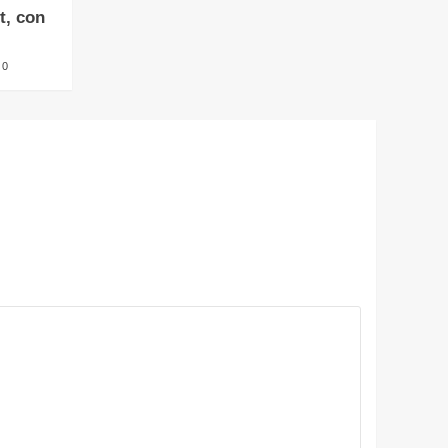
t, con
0