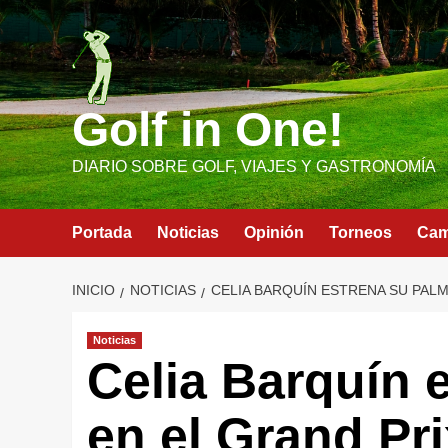
Saltar
al
contenido
Golf in One!
DIARIO SOBRE GOLF, VIAJES Y GASTRONOMÍA
Portada
Noticias
Opinión
Torneos
Ca
INICIO
NOTICIAS
CELIA BARQUÍN ESTRENA SU PALM
Noticias
Celia Barquín 
en el Grand Pr