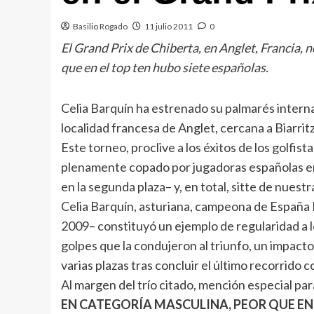
Basilio Rogado
11 julio 2011
0
El Grand Prix de Chiberta, en Anglet, Francia,
que en el top ten hubo siete españolas.
Celia Barquín ha estrenado su palmarés interna
localidad francesa de Anglet, cercana a Biarritz
Este torneo, proclive a los éxitos de los golfi
plenamente copado por jugadoras españolas en
en la segunda plaza– y, en total, sitte de nuest
Celia Barquín, asturiana, campeona de España 
2009– constituyó un ejemplo de regularidad a lo
golpes que la condujeron al triunfo, un impact
varias plazas tras concluir el último recorrido c
Al margen del trío citado, mención especial p
EN CATEGORÍA MASCULINA, PEOR QUE EN