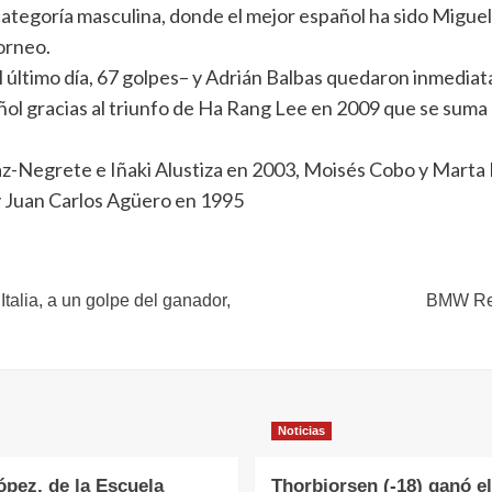
categoría masculina, donde el mejor español ha sido Miguel
orneo.
del último día, 67 golpes– y Adrián Balbas quedaron inmed
ñol gracias al triunfo de Ha Rang Lee en 2009 que se sum
z-Negrete e Iñaki Alustiza en 2003, Moisés Cobo y Marta
 y Juan Carlos Agüero en 1995
talia, a un golpe del ganador,
BMW Rex
Noticias
ópez, de la Escuela
Thorbjorsen (-18) ganó el