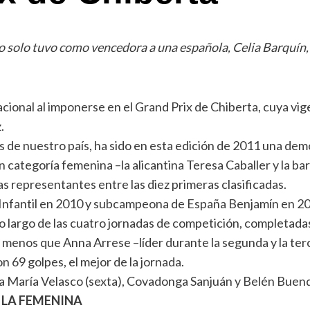
 no solo tuvo como vencedora a una española, Celia Barquín,
cional al imponerse en el Grand Prix de Chiberta, cuya vi
.
stas de nuestro país, ha sido en esta edición de 2011 una de
 categoría femenina –la alicantina Teresa Caballer y la 
ras representantes entre las diez primeras clasificadas.
Infantil en 2010 y subcampeona de España Benjamín en 200
 largo de las cuatro jornadas de competición, completadas 
o menos que Anna Arrese –líder durante la segunda y la ter
on 69 golpes, el mejor de la jornada.
ara María Velasco (sexta), Covadonga Sanjuán y Belén Buen
 LA FEMENINA