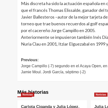
Más discreta ha sido la actuación española en 
que el francés Thomas Elissalde, ganador del t
Javier Ballesteros –autor de la mejor tarjeta 
torneo que trae buenos recuerdos al golf espa
por el cacereño Jorge Campillo en 2005.
Anteriormente se impusieron también Inés Día
Nuria Clau en 2001, Itziar Elguezabal en 1999
Navegación
Previous:
Jorge Campillo (-7) segundo en el Acaya Open, en I
de
Jamie Moul. Jordi García, séptimo (-2)
entradas
Más historias
Noticias
Noticias
Carlota Ciganda y Julia López,
Julia L