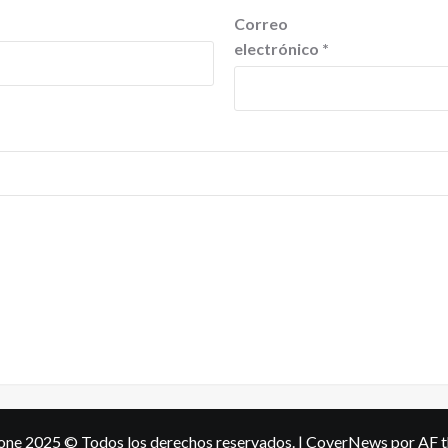
Correo
electrónico
*
one 2025 © Todos los derechos reservados.
|
CoverNews
por AF 