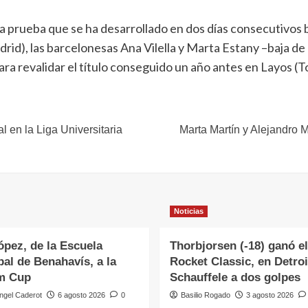
a prueba que se ha desarrollado en dos días consecutivos b
id), las barcelonesas Ana Vilella y Marta Estany –baja de 
ra revalidar el título conseguido un año antes en Layos (T
 en la Liga Universitaria
Marta Martín y Alejandro
Noticias
ópez, de la Escuela
Thorbjorsen (-18) ganó el
al de Benahavís, a la
Rocket Classic, en Detroi
m Cup
Schauffele a dos golpes
ngel Caderot
6 agosto 2026
0
Basilio Rogado
3 agosto 2026