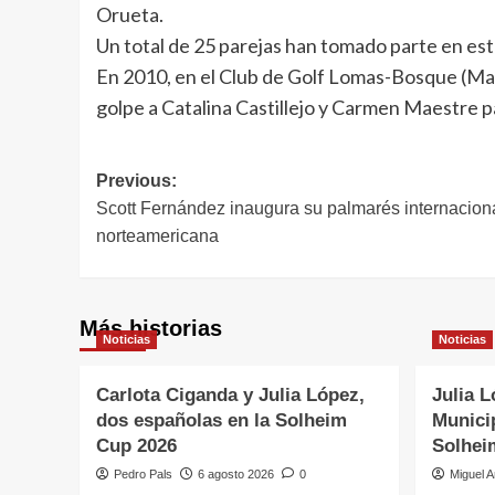
Orueta.
Un total de 25 parejas han tomado parte en est
En 2010, en el Club de Golf Lomas-Bosque (Madr
golpe a Catalina Castillejo y Carmen Maestre pa
Navegación
Previous:
Scott Fernández inaugura su palmarés internacional
de
norteamericana
entradas
Más historias
Noticias
Noticias
Carlota Ciganda y Julia López,
Julia L
dos españolas en la Solheim
Municip
Cup 2026
Solhei
Pedro Pals
6 agosto 2026
0
Miguel A