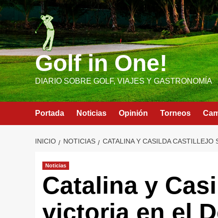
Saltar
al
contenido
Golf in One!
DIARIO SOBRE GOLF, VIAJES Y GASTRONOMÍA
Portada
Noticias
Opinión
Torneos
Ca
INICIO
NOTICIAS
CATALINA Y CASILDA CASTILLEJO
Noticias
Catalina y Casi
victoria en el