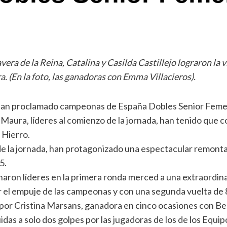
era de la Reina, Catalina y Casilda Castillejo lograron la v
 (En la foto, las ganadoras con Emma Villacieros).
se han proclamado campeonas de España Dobles Senior Feme
Maura, líderes al comienzo de la jornada, han tenido que c
 Hierro.
de la jornada, han protagonizado una espectacular remonta
5.
aron líderes en la primera ronda merced a una extraordina
r el empuje de las campeonas y con una segunda vuelta de 8
 por Cristina Marsans, ganadora en cinco ocasiones con Bea
guidas a solo dos golpes por las jugadoras de los de los E