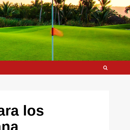
ara los
ana