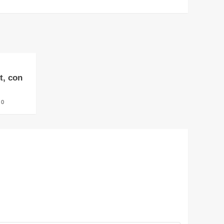
t, con
0