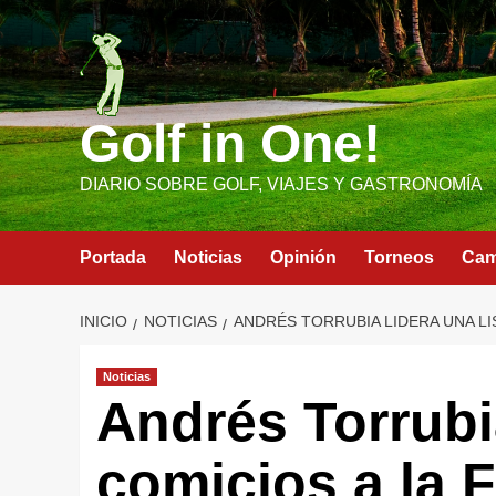
Saltar
al
contenido
Golf in One!
DIARIO SOBRE GOLF, VIAJES Y GASTRONOMÍA
Portada
Noticias
Opinión
Torneos
Ca
INICIO
NOTICIAS
ANDRÉS TORRUBIA LIDERA UNA LI
Noticias
Andrés Torrubia
comicios a la 