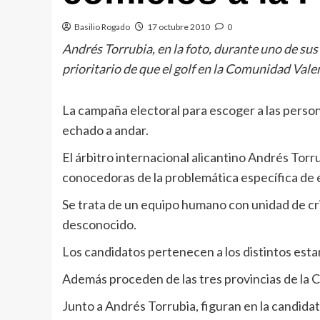
Basilio Rogado
17 octubre 2010
0
Andrés Torrubia, en la foto, durante uno de sus 
prioritario de que el golf en la Comunidad Vale
La campaña electoral para escoger a las perso
echado a andar.
El árbitro internacional alicantino Andrés Tor
conocedoras de la problemática específica de
Se trata de un equipo humano con unidad de crit
desconocido.
Los candidatos pertenecen a los distintos est
Además proceden de las tres provincias de la C
Junto a Andrés Torrubia, figuran en la candida